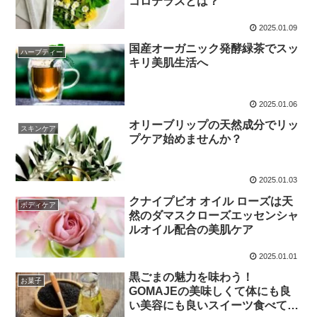
コロテラスとは？
2025.01.09
国産オーガニック発酵緑茶でスッ
ハーブティー
キリ美肌生活へ
2025.01.06
オリーブリップの天然成分でリッ
スキンケア
プケア始めませんか？
2025.01.03
クナイプビオ オイル ローズは天
ボディケア
然のダマスクローズエッセンシャ
ルオイル配合の美肌ケア
2025.01.01
黒ごまの魅力を味わう！
お菓子
GOMAJEの美味しくて体にも良
い美容にも良いスイーツ食べてみ