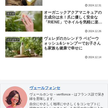
ませんか？
2024.12.31
オーガニックアクアマニキュアの
ネイル
主成分は水！爪に優しく安全な
「RIENE」でネイルを気軽に楽し
んでみませんか
2024.12.26
ヴェレダのカレンドラ ベビーウ
ボディケア
ォッシュ&シャンプーでお子さん
も家族も健康で幸せに
2024.12.14
ヴェールフォンセ
ヴェールホンセ－vertfonce－はフランス語で深き
緑を意味します。
自分にやさしく地球にやさしくをコンセプトに