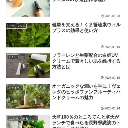
2025.01.20
健康を支える！くま笹珪素ウィル
サプリメント
プラスの効果と使い方
2025.01.19
フラーレンと生薬配合の白姫UV
メイク
クリームで若々しい肌を維持する
方法とは
2025.01.15
オーガニックな潤いを手に！ヴェ
ボディケア
レダのヒッポファンフルーティハ
ンドクリームの魅力
2025.01.14
天草100％のところてんと寒天が
こだわりのあるレストラン
ランチで食べらる長野県諏訪のト