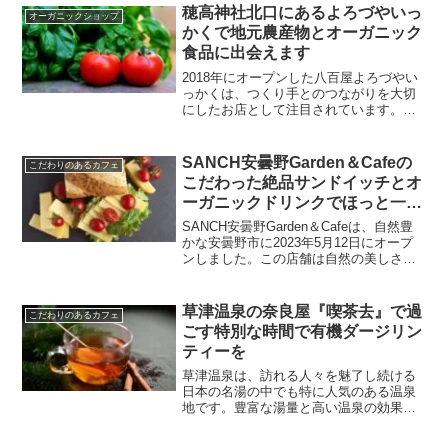
草100%であるということです。店舗内で
穂高神社北口にあるよろづやいっ
オーガニックショップ
は寒天・ところてんを使ったランチメニ
かくで地元農産物とオーガニック
ューや、コーヒー、ソフトクリーム、そ
食品に出会えます
の他ドリンクのテイクアウトも可能です
2018年にオープンした八百屋よろづやい
っかくは、つくり手とのつながりを大切
にしたお店として注目されています。場
所は穂高神社の北側鳥居のすぐ近くにあ
り、地元の住民だけでなく観光客にも親
しまれています。八百屋は、常に新鮮な
SANCH安曇野Garden＆Cafeの
こだわりのあるカフェ
野菜や果物を揃えているだけでなく、生
こだわった絶品サンドイッチとオ
産者からの直接の声を伝えることを大切
ーガニックドリンクでほっと一息
にしています。
を
SANCH安曇野Garden＆Cafeは、自然豊
かな安曇野市に2023年5月12日にオープ
ンしました。この店舗は自然の美しさを
楽しみながら、リラックスしたひととき
を過ごせる場所です。店舗はHAMAフラ
ワーパーク安曇野内に位置しており、風
草津温泉の奈良屋『喫茶去』で過
こだわりのあるカフェ
光明媚なロケーションに加え、カフェ自
ごす特別な時間で有機ダージリン
身も明るい店内で落ち着いた雰囲気を持
ティーを
っています。SANCH安曇野Garden＆
Cafeでは地元の素材を使った特製メニュ
草津温泉は、訪れる人々を魅了し続ける
ーを提供しており、訪れた方々に新鮮で
日本の名湯の中でも特に人気のある温泉
美味しい料理を楽しんでいただけます。
地です。豊富な湯量と高い温泉の効果に
より、その魅力を体感しに多くの観光客
が集まります。温泉街には様々な宿泊施