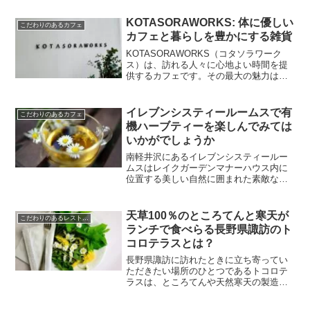
KOTASORAWORKS: 体に優しい
こだわりのあるカフェ
カフェと暮らしを豊かにする雑貨
KOTASORAWORKS（コタソラワーク
ス）は、訪れる人々に心地よい時間を提
供するカフェです。その最大の魅力は、
『からだにやさしいごはん』と『暮らし
によりそう雑貨』というコンセプトに基
づいた多様なサービスをしています。店
イレブンシスティールームスで有
こだわりのあるカフェ
内では、オーガニック素材をふんだんに
機ハーブティーを楽しんでみては
使用した料理が味わえます。特に、車麩
いかがでしょうか
の照り焼きや大豆ミートの唐揚げ、スパ
イス豆カレーは、日替わりで変わるメニ
南軽井沢にあるイレブンシスティールー
ューの一部として訪れるたびに新鮮な驚
ムスはレイクガーデンマナーハウス内に
きを与えてくれます。さらに、ヴィーガ
位置する美しい自然に囲まれた素敵なカ
ンスイーツとして提供されるケーキやパ
フェです。緑豊かな庭園と湖を楽しみな
フェは、甘さ控えめながらも満足感があ
がらゆっくりとしたティータイムを楽し
り、健康を意識する方にもぴったりで
むことができます。また、毎日手作りで
天草100％のところてんと寒天が
こだわりのあるレストラン
す。また、店内で焼かれる天然酵母パン
焼き上げるイギリス伝統の...
ランチで食べらる長野県諏訪のト
は、芳醇な香りが広がり、持ち帰り販売
も行われています。
コロテラスとは？
長野県諏訪に訪れたときに立ち寄ってい
ただきたい場所のひとつであるトコロテ
ラスは、ところてんや天然寒天の製造直
売を行っている施設です。特に注目すべ
きは、ここで提供されるところてんが天