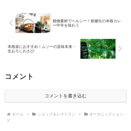
設が立ち並び、それぞれが異なる趣を持
ち、訪れる人々を飽きさせ...
植物素材でヘルシー！創健社の本格カレ
ー中辛を味わう
本格派におすすめ！ムソーの旨味本来・
生おろしわさび
コメント
コメントを書き込む
ホーム
ショップ＆レストラン
オーガニックショッ
プ