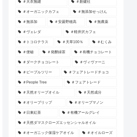
＃天衣無縫
＃創健社
＃オーガニックカフェ
＃無添加せっけん
＃無添加
＃安曇野穂高
＃無農薬
＃ヴェレダ
＃軽井沢カフェ
＃トコロテラス
＃天草100％
＃むくみ
＃便秘
＃発酵緑茶
＃有機チョコレート
＃ダークチョコレート
＃ヴィヴァーニ
＃ピープルツリー
＃フェアトレードチョコ
＃People Tree
＃フェアトレード
＃天然オリーブオイル
＃天然成分
＃オリーブリップ
＃オリーブマノン
＃日東紅茶
＃有機アールグレイ
＃天然ダマスクローズエッセンシャルオイル
＃オーガニック保湿ケアオイル
＃オイルローズ