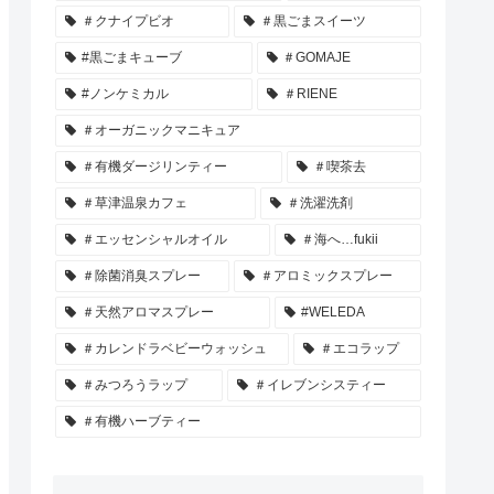
＃クナイプビオ
＃黒ごまスイーツ
#黒ごまキューブ
＃GOMAJE
#ノンケミカル
＃RIENE
＃オーガニックマニキュア
＃有機ダージリンティー
＃喫茶去
＃草津温泉カフェ
＃洗濯洗剤
＃エッセンシャルオイル
＃海へ…fukii
＃除菌消臭スプレー
＃アロミックスプレー
＃天然アロマスプレー
#WELEDA
＃カレンドラベビーウォッシュ
＃エコラップ
＃みつろうラップ
＃イレブンシスティー
＃有機ハーブティー