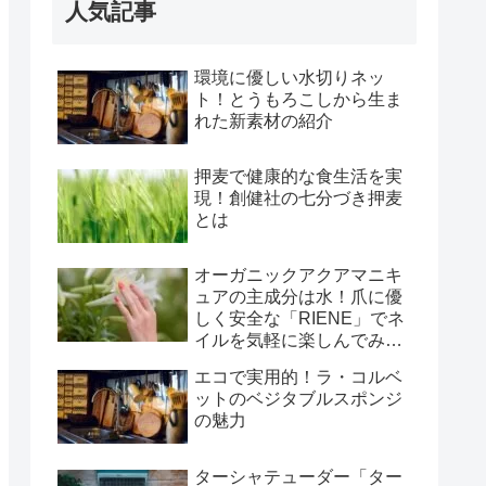
人気記事
環境に優しい水切りネッ
ト！とうもろこしから生ま
れた新素材の紹介
押麦で健康的な食生活を実
現！創健社の七分づき押麦
とは
オーガニックアクアマニキ
ュアの主成分は水！爪に優
しく安全な「RIENE」でネ
イルを気軽に楽しんでみま
せんか
エコで実用的！ラ・コルベ
ットのベジタブルスポンジ
の魅力
ターシャテューダー「ター