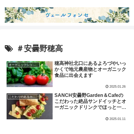
＃安曇野穂高
穂高神社北口にあるよろづやいっ
オーガニックショップ
かくで地元農産物とオーガニック
食品に出会えます
2025.01.26
SANCH安曇野Garden＆Cafeの
こだわりのあるカフェ
こだわった絶品サンドイッチとオ
ーガニックドリンクでほっと一息
を
2025.01.11