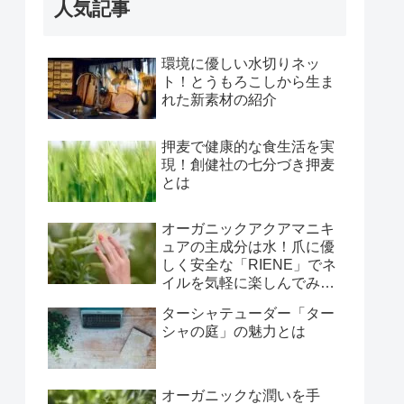
人気記事
環境に優しい水切りネッ
ト！とうもろこしから生ま
れた新素材の紹介
押麦で健康的な食生活を実
現！創健社の七分づき押麦
とは
オーガニックアクアマニキ
ュアの主成分は水！爪に優
しく安全な「RIENE」でネ
イルを気軽に楽しんでみま
せんか
ターシャテューダー「ター
シャの庭」の魅力とは
オーガニックな潤いを手