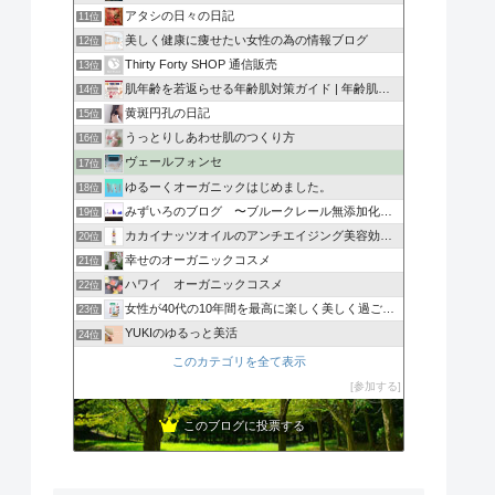
アタシの日々の日記
11位
美しく健康に痩せたい女性の為の情報ブログ
12位
Thirty Forty SHOP 通信販売
13位
肌年齢を若返らせる年齢肌対策ガイド | 年齢肌の悩みを解決…
14位
黄斑円孔の日記
15位
うっとりしあわせ肌のつくり方
16位
ヴェールフォンセ
17位
ゆるーくオーガニックはじめました。
18位
みずいろのブログ 〜ブルークレール無添加化粧品〜
19位
カカイナッツオイルのアンチエイジング美容効果 ココナッツ …
20位
幸せのオーガニックコスメ
21位
ハワイ オーガニックコスメ
22位
女性が40代の10年間を最高に楽しく美しく過ごすコツ
23位
YUKIのゆるっと美活
24位
このカテゴリを全て表示
参加する
このブログに投票する