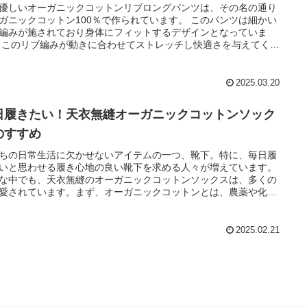
優しいオーガニックコットンリブロングパンツは、その名の通り
ガニックコットン100％で作られています。 このパンツは細かい
編みが施されており身体にフィットするデザインとなっていま
 このリブ編みが動きに合わせてストレッチし快適さを与えてくれ
。普段のカジュアルなコーディネートから、おうちでのリラック
イムまで、様々なシーンで活躍します。特に、リブ編みのデザイ
、体型を美しく見せてくれる効果もあり、スタイリングにおいて
2025.03.20
れた選択肢です。 縫い目がなく滑らかな肌当たりも特筆すべき特
す。 これにより、肌との摩擦を最小限に抑え長時間快適に過ごせ
日履きたい！天衣無縫オーガニックコットンソック
。デリケートな肌を持つ方でも、ストレスなく使用できるため、
的に愛用したくなるアイテムです。
のすすめ
ちの日常生活に欠かせないアイテムの一つ、靴下。特に、毎日履
いと思わせる履き心地の良い靴下を求める人々が増えています。
な中でも、天衣無縫のオーガニックコットンソックスは、多くの
愛されています。まず、オーガニックコットンとは、農薬や化学
を使用せずに栽培された綿花を使用した製品のことを指します。
のコットンは、その生産過程で多くの有害な化学物質が使われる
が一般的です。これに対し、オーガニックコットンは自然の力を
2025.02.21
限に活用し、土壌や生態系に優しい栽培方法で育てられていま
オーガニックコットンソックスの魅力は、何と言ってもその肌触
良さにあります。柔らかく、通気性に優れたオーガニックコット
、肌に直接触れるアイテムとして非常に快適です。特に、肌が敏
方やアレルギー体質の方でも安心して着用できるため、家族全員
用できる製品として人気があります。また、吸汗性が高いため、