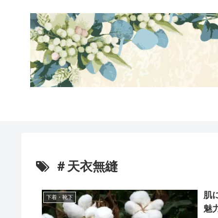
＃天衣無縫
肌
下着・靴下
魅