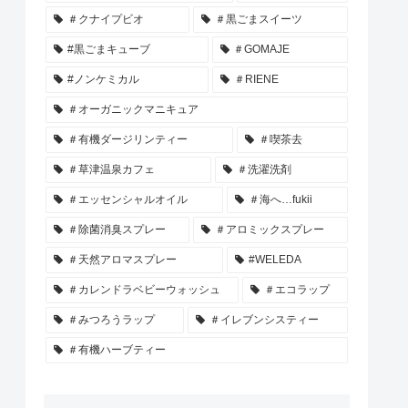
＃クナイプビオ
＃黒ごまスイーツ
#黒ごまキューブ
＃GOMAJE
#ノンケミカル
＃RIENE
＃オーガニックマニキュア
＃有機ダージリンティー
＃喫茶去
＃草津温泉カフェ
＃洗濯洗剤
＃エッセンシャルオイル
＃海へ…fukii
＃除菌消臭スプレー
＃アロミックスプレー
＃天然アロマスプレー
#WELEDA
＃カレンドラベビーウォッシュ
＃エコラップ
＃みつろうラップ
＃イレブンシスティー
＃有機ハーブティー