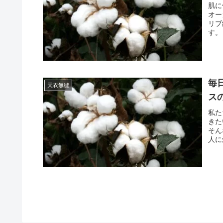
肌に
オー
リブ
す。
ます
スタ
ンは
も優
徴で
毎
天衣無縫
ます
日常
ス
私た
きた
そん
人に
肥料
通常
こと
最大
す。
りの
ンは
感な
が使