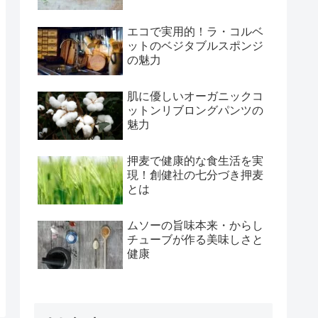
エコで実用的！ラ・コルベ
ットのベジタブルスポンジ
の魅力
肌に優しいオーガニックコ
ットンリブロングパンツの
魅力
押麦で健康的な食生活を実
現！創健社の七分づき押麦
とは
ムソーの旨味本来・からし
チューブが作る美味しさと
健康