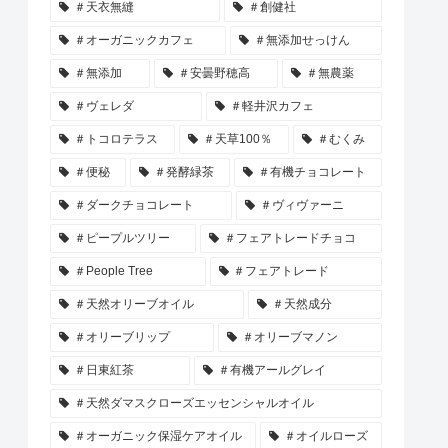
＃天衣無縫
＃創健社
＃オーガニックカフェ
＃無添加せっけん
＃無添加
＃安曇野穂高
＃無農薬
＃ヴェレダ
＃軽井沢カフェ
＃トコロテラス
＃天草100％
＃むくみ
＃便秘
＃発酵緑茶
＃有機チョコレート
＃ダークチョコレート
＃ヴィヴァーニ
＃ピープルツリー
＃フェアトレードチョコ
＃People Tree
＃フェアトレード
＃天然オリーブオイル
＃天然成分
＃オリーブリップ
＃オリーブマノン
＃日東紅茶
＃有機アールグレイ
＃天然ダマスクローズエッセンシャルオイル
＃オーガニック保湿ケアオイル
＃オイルローズ