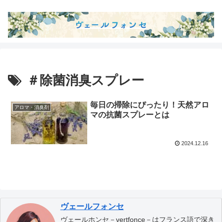
＃除菌消臭スプレー
毎日の掃除にぴったり！天然アロ
アロマ・消臭剤
マの抗菌スプレーとは
2024.12.16
ヴェールフォンセ
ヴェールホンセ－vertfonce－はフランス語で深き