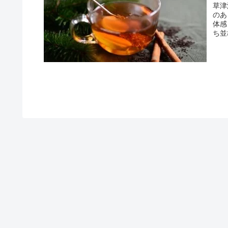
草津
のあ
体感
ち並