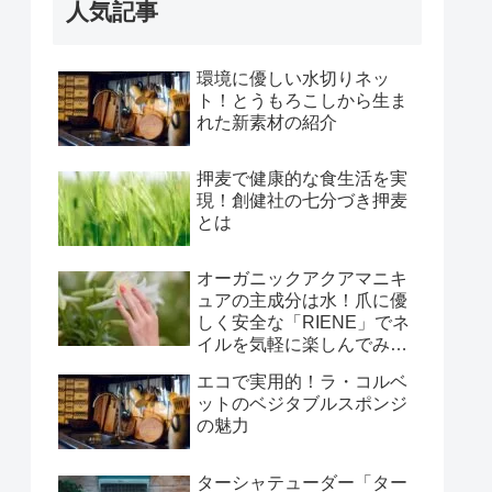
人気記事
環境に優しい水切りネッ
ト！とうもろこしから生ま
れた新素材の紹介
押麦で健康的な食生活を実
現！創健社の七分づき押麦
とは
オーガニックアクアマニキ
ュアの主成分は水！爪に優
しく安全な「RIENE」でネ
イルを気軽に楽しんでみま
せんか
エコで実用的！ラ・コルベ
ットのベジタブルスポンジ
の魅力
ターシャテューダー「ター