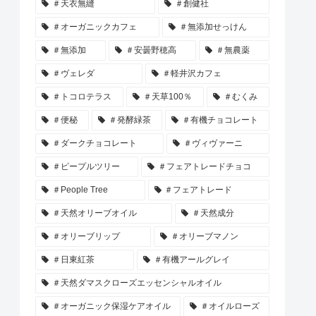
＃天衣無縫
＃創健社
＃オーガニックカフェ
＃無添加せっけん
＃無添加
＃安曇野穂高
＃無農薬
＃ヴェレダ
＃軽井沢カフェ
＃トコロテラス
＃天草100％
＃むくみ
＃便秘
＃発酵緑茶
＃有機チョコレート
＃ダークチョコレート
＃ヴィヴァーニ
＃ピープルツリー
＃フェアトレードチョコ
＃People Tree
＃フェアトレード
＃天然オリーブオイル
＃天然成分
＃オリーブリップ
＃オリーブマノン
＃日東紅茶
＃有機アールグレイ
＃天然ダマスクローズエッセンシャルオイル
＃オーガニック保湿ケアオイル
＃オイルローズ