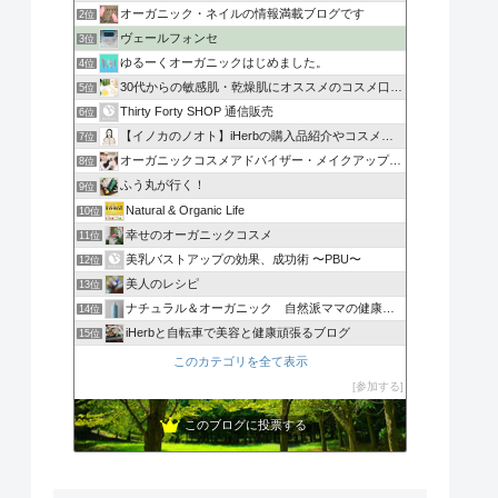
オーガニック・ネイルの情報満載ブログです
2位
ヴェールフォンセ
3位
ゆるーくオーガニックはじめました。
4位
30代からの敏感肌・乾燥肌にオススメのコスメ口コミ
5位
Thirty Forty SHOP 通信販売
6位
【イノカのノオト】iHerbの購入品紹介やコスメレビュー
7位
オーガニックコスメアドバイザー・メイクアップ講師のブログ
8位
ふう丸が行く！
9位
Natural & Organic Life
10位
幸せのオーガニックコスメ
11位
美乳バストアップの効果、成功術 〜PBU〜
12位
美人のレシピ
13位
ナチュラル＆オーガニック 自然派ママの健康ブログ
14位
iHerbと自転車で美容と健康頑張るブログ
15位
このカテゴリを全て表示
参加する
このブログに投票する