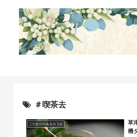
＃喫茶去
草
こだわりのあるカフェ
機