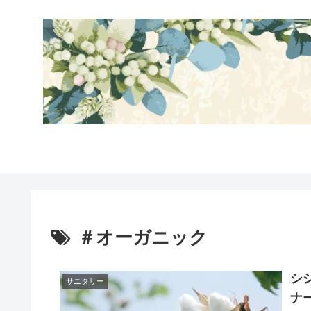
＃オーガニック
シ
サニタリー
ナ