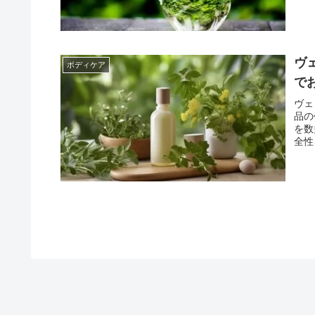
ヴ
ボディケア
で
ヴェ
品の
を数
全性
す。
品は
ッタ