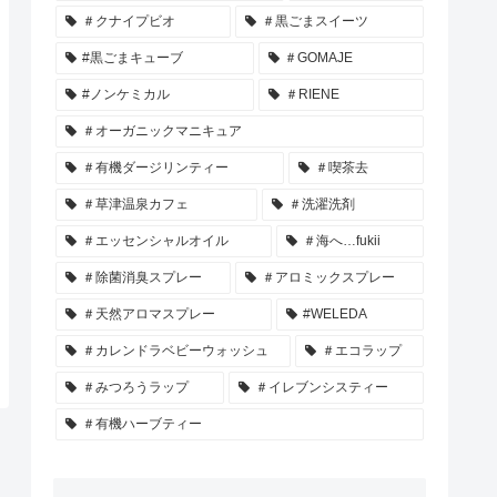
＃クナイプビオ
＃黒ごまスイーツ
#黒ごまキューブ
＃GOMAJE
#ノンケミカル
＃RIENE
＃オーガニックマニキュア
＃有機ダージリンティー
＃喫茶去
＃草津温泉カフェ
＃洗濯洗剤
＃エッセンシャルオイル
＃海へ…fukii
＃除菌消臭スプレー
＃アロミックスプレー
＃天然アロマスプレー
#WELEDA
＃カレンドラベビーウォッシュ
＃エコラップ
＃みつろうラップ
＃イレブンシスティー
＃有機ハーブティー