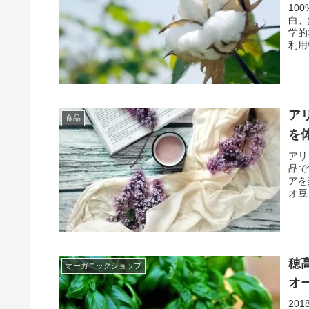
10
白、
学的
利用
ぶ際
く、
自分
す。
ア
食品
を
アリ
品で
アを
オ豆
され
康志
カオ
穂
オーガニックショップ
オ
20