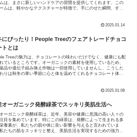
ムは、まさに新しいハンドケアの習慣を提供してくれます。この
ームは、軽やかなテクスチャーが特徴で、手にのせた瞬間、すぐ
に吸収されべたつきを感じさせません。特に忙しい日常生活を送
いる方々にとって、さらっとした使い心地は非常にありがたいも
す。
2025.01.14
にぴったり！People Treeのフェアトレードチョコ
ートとは
ople Treeの魅力は、チョコレートの味わいだけでなく、健康にも配
れているところです。オーガニックの素材を使用しているため、
薬品や遺伝子組み換え作物は一切使用していませんし、こうした
わりは秋冬の寒い季節に心と体を温めてくれるチョコレート体験
供してくれます。
2025.01.08
産オーガニック発酵緑茶でスッキリ美肌生活へ
オーガニック発酵緑茶は、近年、美容や健康に意識の高い人々の
注目を集めています。特にこの緑茶は、発酵によって生まれる多
栄養素が、私たちの肌や体に良い影響を与えると言われていま
私たちの肌をスッキリと整え、美肌生活を実現するための強力な
になってくれることでしょう。ぜひ、あなたの美容習慣に取り入