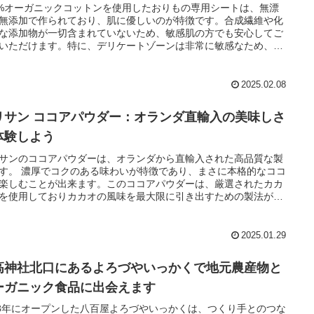
0%オーガニックコットンを使用したおりもの専用シートは、無漂
無添加で作られており、肌に優しいのが特徴です。合成繊維や化
な添加物が一切含まれていないため、敏感肌の方でも安心してご
いただけます。特に、デリケートゾーンは非常に敏感なため、選
に慎重になるべき部分です。このように安心して使えるだけでな
快適さも兼ね備えています。ぜひ、肌に優しい製品を選ぶことで
自身の健康を大切にし、安心して日常生活を送ることを提案しま
2025.02.08
リサン ココアパウダー：オランダ直輸入の美味しさ
体験しよう
サンのココアパウダーは、オランダから直輸入された高品質な製
す。 濃厚でコクのある味わいが特徴であり、まさに本格的なココ
楽しむことが出来ます。このココアパウダーは、厳選されたカカ
を使用しておりカカオの風味を最大限に引き出すための製法が施
ています。特に、低脂肪でありながら豊かな風味を持つため、健
向の方にもぴったりです。さらに、添加物を使用せず、純粋なカ
の風味を楽しむことができます。
2025.01.29
高神社北口にあるよろづやいっかくで地元農産物と
ーガニック食品に出会えます
18年にオープンした八百屋よろづやいっかくは、つくり手とのつな