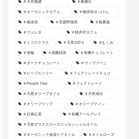
＃天衣無縫
＃創健社
＃オーガニックカフェ
＃無添加せっけん
＃無添加
＃安曇野穂高
＃無農薬
＃ヴェレダ
＃軽井沢カフェ
＃トコロテラス
＃天草100％
＃むくみ
＃便秘
＃発酵緑茶
＃有機チョコレート
＃ダークチョコレート
＃ヴィヴァーニ
＃ピープルツリー
＃フェアトレードチョコ
＃People Tree
＃フェアトレード
＃天然オリーブオイル
＃天然成分
＃オリーブリップ
＃オリーブマノン
＃日東紅茶
＃有機アールグレイ
＃天然ダマスクローズエッセンシャルオイル
＃オーガニック保湿ケアオイル
＃オイルローズ