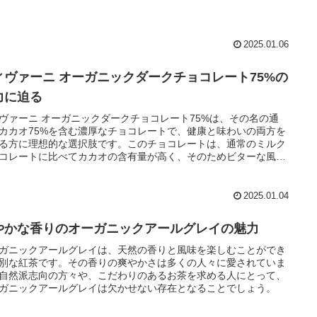
みてください。
2025.01.06
ィヴァーニ オーガニックダークチョコレート75%の
力に迫る
ヴァーニ オーガニックダークチョコレート75%は、その名の通
カカオ75%を含む濃厚なチョコレートで、健康と味わいの両方を
る方に理想的な選択肢です。このチョコレートは、通常のミルク
コレートに比べてカカオの含有量が高く、そのためビターな風味
立ちながらも、自然な甘さが絶妙なバランスで調和しています
2025.01.04
やかな香りのオーガニックアールグレイの魅力
ガニックアールグレイは、天然の香りと風味を楽しむことができ
別な紅茶です。その香りの爽やかさは多くの人々に愛されていま
自然派志向の方々や、こだわりのあるお茶を求める人にとって、
ガニックアールグレイは欠かせない存在となることでしょう。