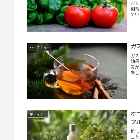
がり
側鳥
てい
く、
ガ
ハーブティー
ガス
効果
質が
去し
健康
の参
す。
オ
ボディケア
フ
忙し
こと