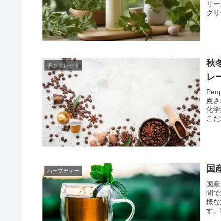
リー
クリ
に肌
って
ので
秋冬
チョコレート
レ
Pe
慮さ
化学
こだ
を提
国
ハーブティー
国産
間で
様な
す。
味方