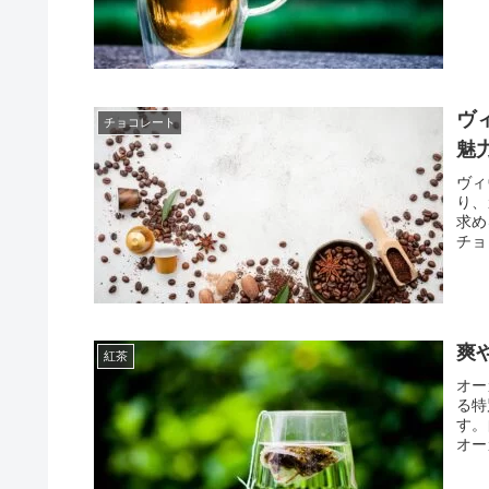
れて
ヴ
チョコレート
魅
ヴィ
り、
求め
チョ
が際
爽
紅茶
オー
る特
す。
オー