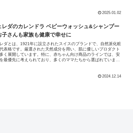
2025.01.02
ェレダのカレンドラ ベビーウォッシュ&シャンプー
お子さんも家族も健康で幸せに
レダとは、1921年に設立されたスイスのブランドで、自然派化粧
代表格です。厳選された天然成分を用い、肌に優しいプロダクト
多く展開しています。特に、赤ちゃん向け商品のラインでは、安
を最優先に考えられており、多くのママたちから選ばれていま
その中でも人気なのが「カレンドラベビーウォッシュ」。この製
、肌に潤いを与えながらも優しく赤ちゃんのデリケートな肌にピ
リです。
2024.12.14