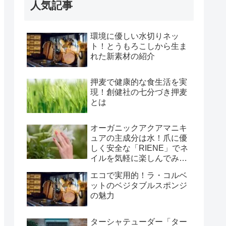
人気記事
環境に優しい水切りネッ
ト！とうもろこしから生ま
れた新素材の紹介
押麦で健康的な食生活を実
現！創健社の七分づき押麦
とは
オーガニックアクアマニキ
ュアの主成分は水！爪に優
しく安全な「RIENE」でネ
イルを気軽に楽しんでみま
せんか
エコで実用的！ラ・コルベ
ットのベジタブルスポンジ
の魅力
ターシャテューダー「ター