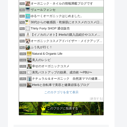
オーガニック・ネイルの情報満載ブログです
2位
ヴェールフォンセ
3位
ゆるーくオーガニックはじめました。
4位
30代からの敏感肌・乾燥肌にオススメのコスメ口コミ
5位
Thirty Forty SHOP 通信販売
6位
【イノカのノオト】iHerbの購入品紹介やコスメレビュー
7位
オーガニックコスメアドバイザー・メイクアップ講師のブログ
8位
ふう丸が行く！
9位
Natural & Organic Life
10位
美人のレシピ
11位
幸せのオーガニックコスメ
12位
美乳バストアップの効果、成功術 〜PBU〜
13位
ナチュラル＆オーガニック 自然派ママの健康ブログ
14位
iHerbと自転車で美容と健康頑張るブログ
15位
このカテゴリを全て表示
参加する
このブログに投票する