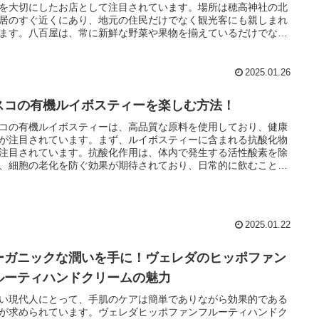
を大切にしたお店として注目されています。場所は穂高神社の北
居のすぐ近くにあり、地元の住民だけでなく観光客にも親しまれ
ます。八百屋は、常に新鮮な野菜や果物を揃えているだけでな
生産者からの直接の声を伝えることを大切にしています。
2025.01.26
スコの有機ルイボスティーを楽しむ方法！
コの有機ルイボスティーは、高品質な原料を使用しており、健康
が注目されています。まず、ルイボスティーに含まれる抗酸化物
注目されています。抗酸化作用は、体内で発生する活性酸素を除
、細胞の老化を防ぐ効果が期待されており、日常的に飲むことで
維持につながります。特に、ストレスや食生活の乱れからくる体
加を防ぐための飲料として、ルイボスティーが推奨されていま
2025.01.22
ーガニックな潤いを手に！ヴェレダのヒッポファン
ルーティハンドクリームの魅力
い現代人にとって、手肌のケアは簡単でありながら効果的である
が求められています。ヴェレダヒッポファンフルーティハンドク